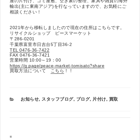
屋の片付け、ゴミ屋敷、空き家の整理、家具や雑貨の海外
輸出(主に東南アジア)を行なっていますので、お気軽にご
相談ください！
2021年から移転しましたので現在の住所はこちらです。
リサイクルショップ ピースマーケット
〒286-0201
千葉県富里市日吉台5丁目36-2
TEL 0476-36-7422
FAX 0476-36-7421
営業時間 10:00～19：00
https://g.page/peace-market-tomisato?share
買取方法について
こちら
！！
カ
お知らせ
,
スタッフブログ
,
ブログ
,
片付け
,
買取
テ
ゴ
リ
ー
投
過
前
稿