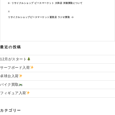
去
ナ
リサイクルショップ ピースマーケット 大和店 洋酒買取について
の
ビ
投
次
次
ゲ
稿
の
ー
リサイクルショップピースマーケット冨里店 ラジオ買取
投
シ
稿
ョ
ン
最近の投稿
12月がスタート
サーフボード入荷
卓球台入荷
バイク買取
フィギュア入荷
カテゴリー