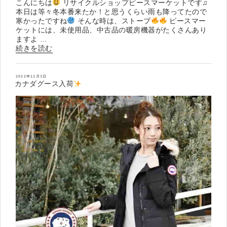
こんにちは
リサイクルショップピースマーケットです♫
本日は等々冬本番来たか！と思うくらい雨も降ってたので
寒かったですね
そんな時は、ストーブ
ピースマー
ケットには、未使用品、中古品の暖房機器がたくさんあり
ますよ …
“フ
続きを読む
ロ
ッ
グ
投
2022年12月3日
稿
カナダグース入荷
マ
日:
ン
入
荷
”
の