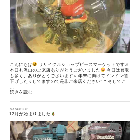
こんにちは
リサイクルショップピースマーケットです♬
本日も沢山のご来店ありがとうございました
今日は買取
も多く、ありがとうございます♫ 年末に向けてドンドン値
下げしたりしてますので是非ご来店ください^ ^ そしてこ
…
“ス
続きを読む
ノ
ー
ド
投
2022年12月1日
稿
12月が始まりました
ー
日:
ム
入
荷