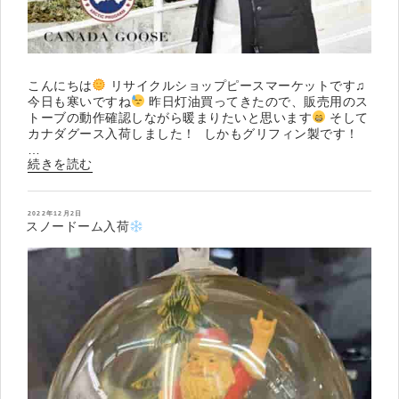
こんにちは
リサイクルショップピースマーケットです♫
今日も寒いですね
昨日灯油買ってきたので、販売用のス
トーブの動作確認しながら暖まりたいと思います
そして
カナダグース入荷しました！ ­ しかもグリフィン製です！
…
“カ
続きを読む
ナ
ダ
グ
投
2022年12月2日
稿
スノードーム入荷
ー
日:
ス
入
荷
”
の