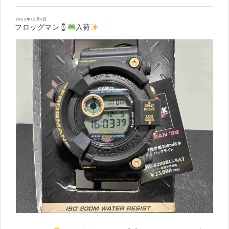
台
入
投
2022年12月5日
稿
フロッグマン
入荷
荷
日:
”
の