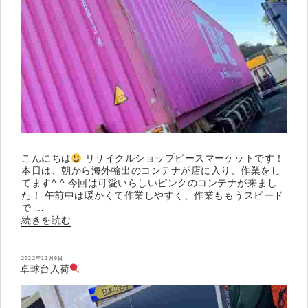
こんにちは
リサイクルショップピースマーケットです！
本日は、朝から海外輸出のコンテナが店に入り、作業をし
てます^ ^ 今回は可愛いらしいピンクのコンテナが来まし
た！ 午前中は暖かくて作業しやすく、作業ももうスピード
で …
“海
続きを読む
外
輸
出
投
2022年12月9日
稿
卓球台入荷
の
日:
コ
ン
テ