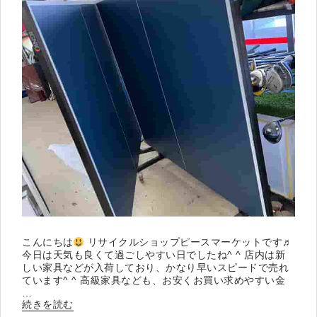
ナ
が
来
ま
し
た
”
の
こんにちは
リサイクルショップピースマーケットです♬
今日は天気も良くて過ごしやすい日でしたね^ ^ 店内は新
しい家具などが入荷しており、かなり早いスピードで売れ
ています^ ^ 高級家具なども、お安くお買い求めやすい金
…
“卓
続きを読む
球