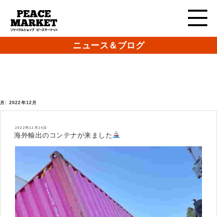
ニュース＆ブログ
月:
2022年12月
投
2022年12月14日
稿
海外輸出のコンテナが来ました
日: