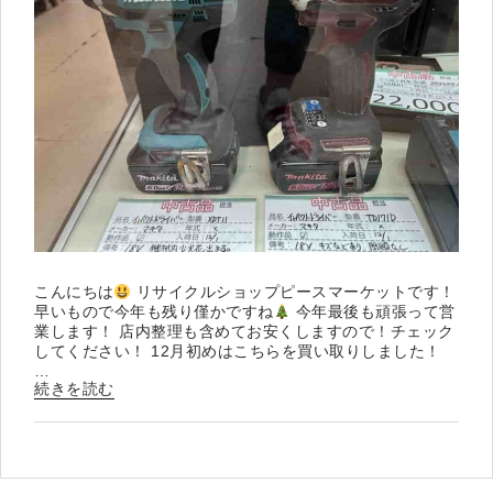
”
の
こんにちは
リサイクルショップピースマーケットです！
早いもので今年も残り僅かですね
今年最後も頑張って営
業します！ 店内整理も含めてお安くしますので！チェック
してください！ 12月初めはこちらを買い取りしました！
…
“12
続きを読む
月
が
始
ま
り