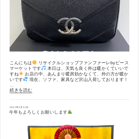
こんにちは
リサイクルショップファンファーレbyピース
マーケットです
本日は、天気も良く外は暖かくていいで
すね
お店の中、あんまり暖房効かなくて、外の方が暖か
いです
現在、ソファ、家具など沢山入荷しております！
…
“CHANEL
続きを読む
入
荷
投
2021年1月11日
”
稿
今年もよろしくお願いします
日:
の