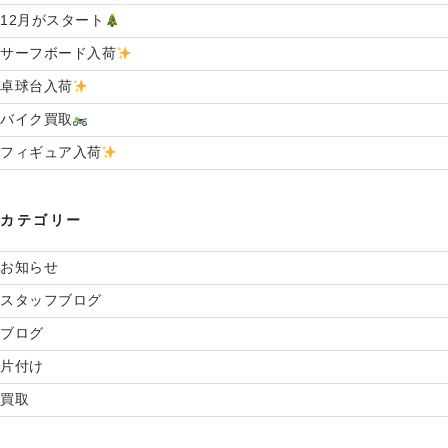
願
12月がスタート
い
し
サーフボード入荷
ま
す
卓球台入荷
”
バイク買取
の
フィギュア入荷
カテゴリー
お知らせ
スタッフブログ
ブログ
片付け
買取