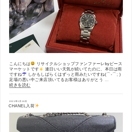
こんにちは
リサイクルショップファンファーレbyピース
マーケットです
連日いい天気が続いてたのに、本日は雨
ですね
しかもしばらくはずっと雨みたいですね(⌒-⌒; )
足場の悪い中ご来店頂いてるお客様はありがとう …
“入
続きを読む
荷
情
報
投
2021年1月16日
稿
CHANEL入荷
日:
”
の