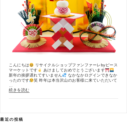
こんにちは
リサイクルショップファンファーレbyピース
マーケットです
あけましておめでとうございます
新年の挨拶遅れてすいません
なかなかログインできなか
ったのです
笑 昨年は本当沢山のお客様に来ていただいて
…
“今
続きを読む
年
も
よ
ろ
し
最近の投稿
く
お