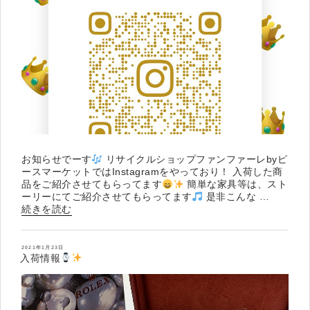
お知らせでーす
リサイクルショップファンファーレbyピ
ースマーケットではInstagramをやっており！ 入荷した商
品をご紹介させてもらってます
簡単な家具等は、スト
ーリーにてご紹介させてもらってます
是非こんな …
“Instagram
続きを読む
の
紹
介
投
2021年1月23日
稿
入荷情報
日:
”
の