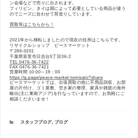
ン会場などで売りに出されます。
フィリピン、タイは国によって必要としている商品が違う
のでニーズに合わせて荷造りしています。
買取等はこちらから！
2021年から移転しましたので現在の住所はこちらです。
リサイクルショップ ピースマーケット
〒286-0201
千葉県富里市日吉台5丁目36-2
TEL 0476-36-7422
FAX 0476-36-7421
営業時間 10:00～19：00
https://g.page/peace-market-tomisato?share
ピースマーケットでは、出張買取の他に不用品回収、お部
屋の片付け、ゴミ屋敷、空き家の整理、家具や雑貨の海外
輸出(主に東南アジア)を行なっていますので、お気軽にご
相談くださいませ！
カ
スタッフブログ
,
ブログ
テ
ゴ