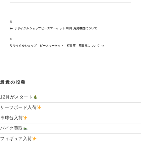
リ
ー
投
過
前
稿
去
ナ
リサイクルショップピースマーケット 町田 厨房機器について
の
ビ
投
次
次
ゲ
稿
の
ー
リサイクルショップ ピースマーケット 町田店 酒買取について
投
シ
稿
ョ
ン
最近の投稿
12月がスタート
サーフボード入荷
卓球台入荷
バイク買取
フィギュア入荷