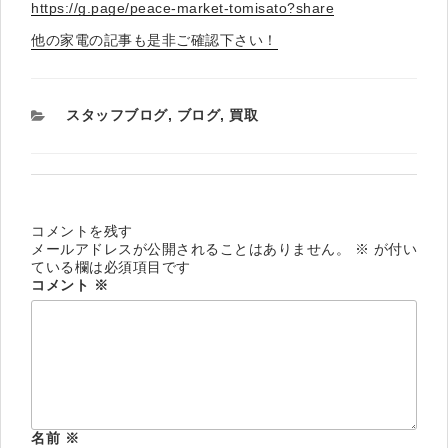
https://g.page/peace-market-tomisato?share
他の家電の記事も是非ご確認下さい！
カ
スタッフブログ
,
ブログ
,
買取
テ
ゴ
リ
ー
コメントを残す
メールアドレスが公開されることはありません。
※
が付い
ている欄は必須項目です
コメント
※
名前
※