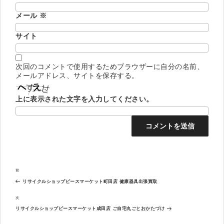
メール
※
サイト
次回のコメントで使用するためブラウザーに自分の名前、
メールアドレス、サイトを保存する。
上に表示された文字を入力してください。
投
過
前
稿
去
ナ
リサイクルショップピースマーケット町田店 健康器具出張買取
の
ビ
投
次
次
ゲ
稿
の
ー
リサイクルショップピースマーケット成田店 ご自宅丸ごとおかたづけ
投
シ