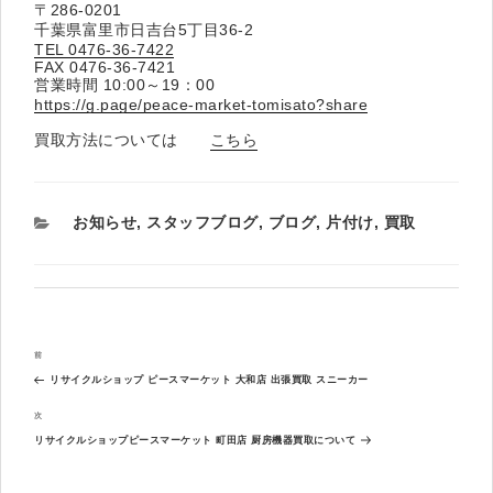
〒286-0201
千葉県富里市日吉台5丁目36-2
TEL 0476-36-7422
FAX 0476-36-7421
営業時間 10:00～19：00
https://g.page/peace-market-tomisato?share
買取方法については
こちら
カ
お知らせ
,
スタッフブログ
,
ブログ
,
片付け
,
買取
テ
ゴ
リ
ー
投
過
前
稿
去
ナ
リサイクルショップ ピースマーケット 大和店 出張買取 スニーカー
の
ビ
投
次
次
ゲ
稿
の
ー
リサイクルショップピースマーケット 町田店 厨房機器買取について
投
シ
稿
ョ