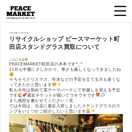
投
2018年11月16日
稿
リサイクルショップ ピースマーケット町
日:
田店スタンドグラス買取について
こんにちは
PEACEMARKET町田店の木本です^_^
11月も中盤にさしかかり、寒さも厳しくなってきましたね
そろそろクリスマス、年末などの予定を立てる方も多くな
ってきたかと思います
私も今年は初めて某テーマパークにて年越しを迎える予定
です
最近チケットが届いてウキウキです
また感想を書かせてください！笑
では今回は、当店に最近入荷しましたステンドグラスのラ
ンプをいくつかご紹介したいと思います