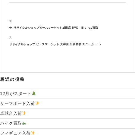
リ
ー
投
過
前
稿
去
ナ
リサイクルショップピースマーケット成田店 DVD、Blu-ray買取
の
ビ
投
次
次
ゲ
稿
の
ー
リサイクルショップ ピースマーケット 大和店 出張買取 スニーカー
投
シ
稿
ョ
ン
最近の投稿
12月がスタート
サーフボード入荷
卓球台入荷
バイク買取
フィギュア入荷