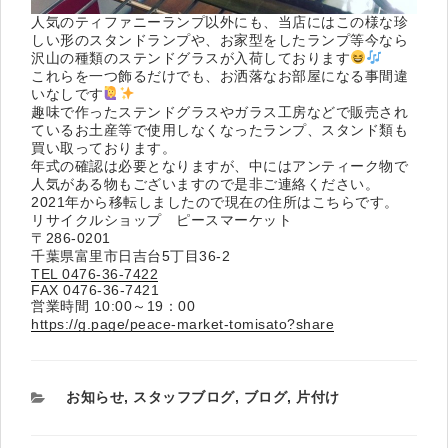
人気のティファニーランプ以外にも、当店にはこの様な珍
しい形のスタンドランプや、お家型をしたランプ等今なら
沢山の種類のステンドグラスが入荷しております
これらを一つ飾るだけでも、お洒落なお部屋になる事間違
いなしです
趣味で作ったステンドグラスやガラス工房などで販売され
ているお土産等で使用しなくなったランプ、スタンド類も
買い取っております。
年式の確認は必要となりますが、中にはアンティーク物で
人気がある物もございますので是非ご連絡ください。
2021年から移転しましたので現在の住所はこちらです。
リサイクルショップ ピースマーケット
〒286-0201
千葉県富里市日吉台5丁目36-2
TEL 0476-36-7422
FAX 0476-36-7421
営業時間 10:00～19：00
https://g.page/peace-market-tomisato?share
カ
お知らせ
,
スタッフブログ
,
ブログ
,
片付け
テ
ゴ