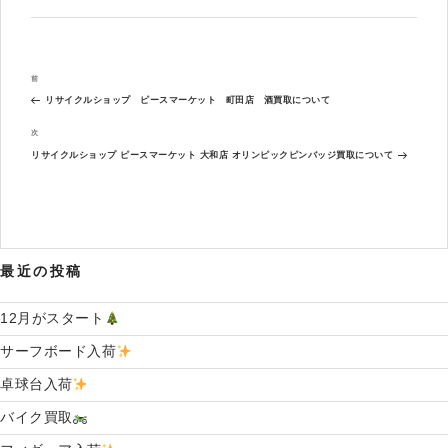
リ
ー
投
過
前
稿
去
ナ
リサイクルショップ ピースマーケット 町田店 酒買取について
の
ビ
投
次
次
ゲ
稿
の
ー
リサイクルショップ ピースマーケット 大和店 オリンピックピンバッジ買取について
投
シ
稿
ョ
ン
最近の投稿
12月がスタート
サーフボード入荷
卓球台入荷
バイク買取