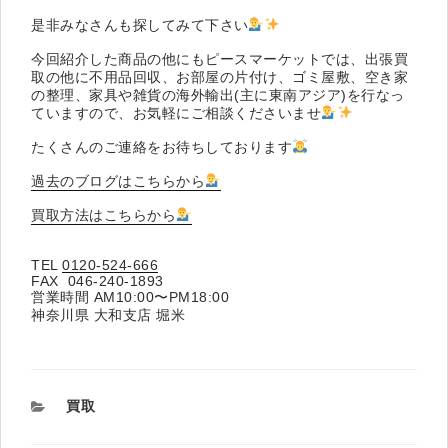
是非みなさんも探してみて下さい
今回紹介した商品の他にもピースマーケットでは、出張買
取の他に不用品回収、お部屋の片付け、ゴミ屋敷、空き家
の整理、家具や雑貨の海外輸出(主に東南アジア)を行なっ
ていますので、お気軽にご相談くださいませ
たくさんのご連絡をお待ちしております
過去のブログはこちらから
買取方法はこちらから
TEL
0120-524-666
FAX ‭ 046-240-1893‬
営業時間 AM10:00〜PM18:00
神奈川県 大和支店 堀米
カ
買取
テ
ゴ