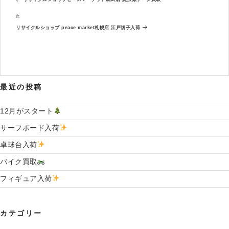
ナ
の
ビ
投
次
次
ゲ
稿
の
ー
リサイクルショップ peace market札幌店 江戸切子入荷
投
シ
稿
ョ
ン
最近の投稿
12月がスタート
サーフボード入荷
卓球台入荷
バイク買取
フィギュア入荷
カテゴリー