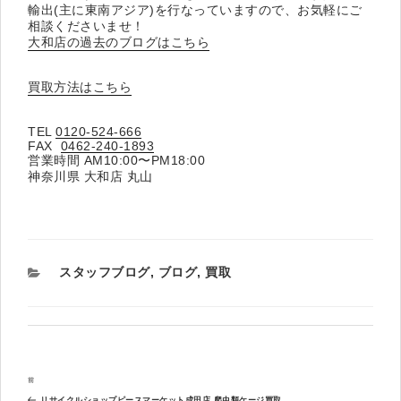
輸出(主に東南アジア)を行なっていますので、お気軽にご
相談くださいませ！
大和店の過去のブログはこちら
買取方法はこちら
TEL
0120-524-666
FAX
0462-240-1893
営業時間 AM10:00〜PM18:00
神奈川県 大和店 丸山
カ
スタッフブログ
,
ブログ
,
買取
テ
ゴ
リ
ー
投
過
前
稿
去
リサイクルショップピースマーケット成田店 爬虫類ケージ買取