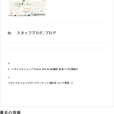
カ
スタッフブログ
,
ブログ
テ
ゴ
リ
ー
投
過
前
稿
去
ナ
リサイクルショップ Peace Market札幌店 砂金つづれ帯紹介
の
ビ
投
次
次
ゲ
稿
の
ー
リサイクルショップピースマーケット成田店 カメラ買取
投
シ
稿
ョ
ン
最近の投稿