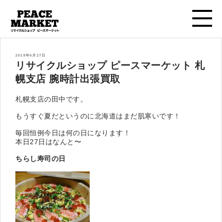
投
2018年6月27日
稿
リサイクルショップ ピースマーケット 札
日:
幌支店 腕時計出張買取
札幌支店の田中です。
もうすぐ夏だというのに北海道はまだ肌寒いです！
毎回恒例今日は何の日になります！
本日27日はなんと〜
ちらし寿司の日