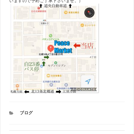
いますので予めご了承下さいませ。）
カ
ブログ
テ
ゴ
リ
ー