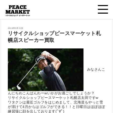
投
2018年3月31日
稿
リサイクルショップピースマーケット札
日:
幌店スピーカー買取
みなさんこ
んにちわこんばんわーwいかがお過ごしでしょうか？
リサイクルショップピースマーケット札幌店太田ですw
ワタクシは最近ゴルフをはじめまして、北海道もやっと雪
が溶けて4月からはゴルフができる！！と日曜日はほぼほぼ
練習場に顔を出しております(ﾟ∀ﾟ)