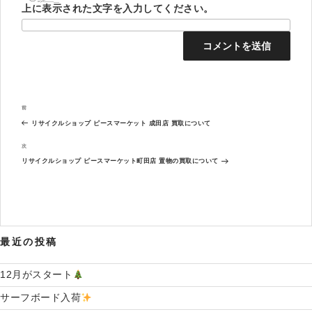
上に表示された文字を入力してください。
投
過
前
稿
去
ナ
リサイクルショップ ピースマーケット 成田店 買取について
の
ビ
投
次
次
ゲ
稿
の
ー
リサイクルショップ ピースマーケット町田店 置物の買取について
投
シ
稿
ョ
ン
最近の投稿
12月がスタート
サーフボード入荷