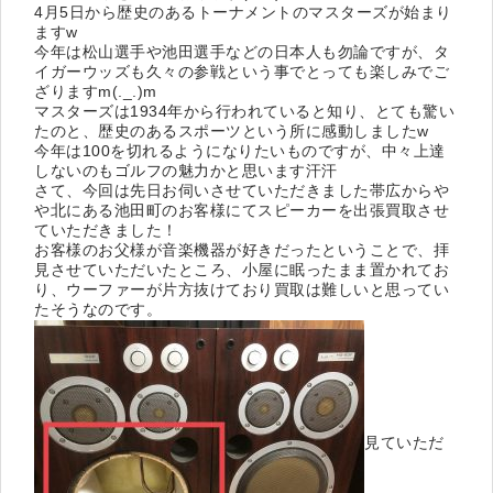
4月5日から歴史のあるトーナメントのマスターズが始まり
ますw
今年は松山選手や池田選手などの日本人も勿論ですが、タ
イガーウッズも久々の参戦という事でとっても楽しみでご
ざりますm(._.)m
マスターズは1934年から行われていると知り、とても驚い
たのと、歴史のあるスポーツという所に感動しましたw
今年は100を切れるようになりたいものですが、中々上達
しないのもゴルフの魅力かと思います汗汗
さて、今回は先日お伺いさせていただきました帯広からや
や北にある池田町のお客様にてスピーカーを出張買取させ
ていただきました！
お客様のお父様が音楽機器が好きだったということで、拝
見させていただいたところ、小屋に眠ったまま置かれてお
り、ウーファーが片方抜けており買取は難しいと思ってい
たそうなのです。
見ていただ