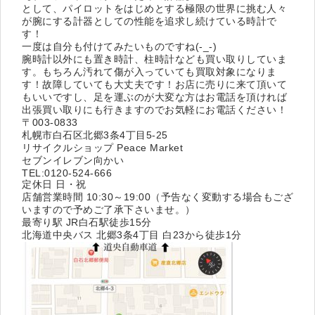
として、パイロットをはじめとする極限の世界に挑む人々
が腕にする計器としての性能を追求し続けている時計で
す！
一度は自分も付けてみたいものですね(-_-)
腕時計以外にも置き時計、柱時計なども買い取りしていま
す。もちろん汚れて傷が入っていても買取対象になりま
す！故障していても大丈夫です！お店に売りに来て頂いて
もいいですし、足を運ぶのが大変な方はお電話を頂ければ
出張買い取りにも行きますのでお気軽にお電話ください！
〒003-0833
札幌市白石区北郷3条4丁目5-25
リサイクルショップ Peace Market
セブンイレブン向かい
TEL:0120-524-666
定休日 日・祝
店舗営業時間 10:30～19:00（予告なく変動する場合もござ
いますので予めご了承下さいませ。）
最寄り駅 JR白石駅徒歩15分
北海道中央バス 北郷3条4丁目 白23から徒歩1分