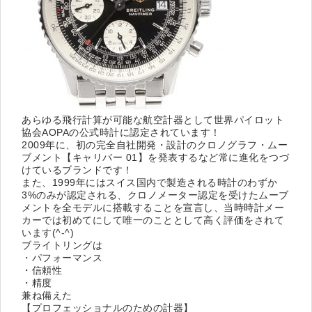
あらゆる飛行計算が可能な航空計器として世界パイロット
協会AOPAの公式時計に認定されています！
2009年に、初の完全自社開発・設計のクロノグラフ・ムー
ブメント【キャリバー 01】を発表するなど常に進化をつづ
けているブランドです！
また、1999年にはスイス国内で製造される時計のわずか
3%のみが認定される、クロノメーター認定を受けたムーブ
メントを全モデルに搭載することを宣言し、当時時計メー
カーでは初めてにして唯一のこととして高く評価をされて
います(^-^)
ブライトリングは
・パフォーマンス
・信頼性
・精度
兼ね備えた
【プロフェッショナルのための計器】