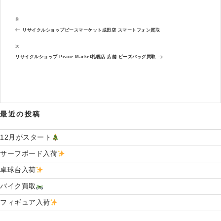
投
過
前
稿
去
ナ
リサイクルショップピースマーケット成田店 スマートフォン買取
の
ビ
投
次
次
ゲ
稿
の
ー
リサイクルショップ Peace Market札幌店 店舗 ビーズバッグ買取
投
シ
稿
ョ
ン
最近の投稿
12月がスタート
サーフボード入荷
卓球台入荷
バイク買取
フィギュア入荷