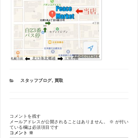
カ
スタッフブログ
,
買取
テ
ゴ
リ
ー
コメントを残す
メールアドレスが公開されることはありません。
※
が付い
ている欄は必須項目です
コメント
※