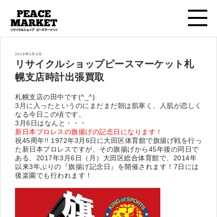
投
2018年3月6日
稿
リサイクルショップピースマーケット札
日:
幌支店時計出張買取
札幌支店の田中です(^_^)
3月に入ったというのにまだまだ朝は肌寒く、人肌が恋しく
なる今日この頃です。
3月6日はなんと・・・
新日本プロレスの旗揚げの記念日になります！
祝45周年!! 1972年3月6日に大田区体育館で旗揚げ戦を行っ
た新日本プロレスですが、その旗揚げから45年後の同日で
ある、2017年3月6日（月）大田区総合体育館で、2014年
以来3年ぶりの『旗揚げ記念日』を開催されます！7日には
後楽園でも行われます！