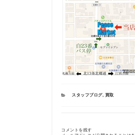
カ
スタッフブログ
,
買取
テ
ゴ
リ
ー
コメントを残す