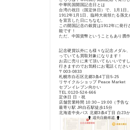
中華民国開国記念日とは
台湾の祝日（国定休日）で、1月1日
1912年1月1日、臨時大統領たる
を宣言した日にちなむ。
この開国記念の銀貨は1912年に発
能です！
ただ、中国貨幣ということもあり贋作
記念硬貨以外にも様々な記念メダル
っていても買取対象になります！
お店に売りに来て頂いてもいいです
行きますのでお気軽にお電話くださ
〒003-0833
札幌市白石区北郷3条4丁目5-25
リサイクルショップ Peace Market
セブンイレブン向かい
TEL:0120-524-666
定休日 日・祝
店舗営業時間 10:30～19:00
最寄り駅 JR白石駅徒歩15分
北海道中央バス 北郷3条4丁目 白23