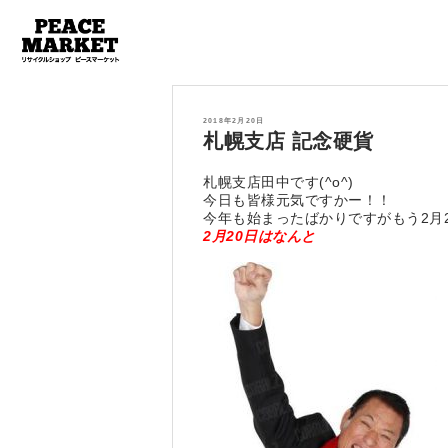
投
2018年2月20日
稿
札幌支店 記念硬貨
日:
札幌支店田中です(^o^)
今日も皆様元気ですかー！！
今年も始まったばかりですがもう2月
2月20日はなんと