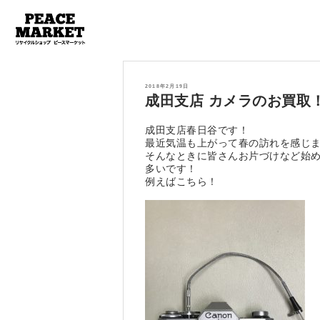
投
2018年2月19日
稿
成田支店 カメラのお買取
日:
成田支店春日谷です！
最近気温も上がって春の訪れを感じ
そんなときに皆さんお片づけなど始
多いです！
例えばこちら！