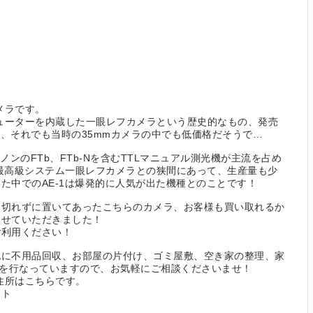
カメラです。
ピューターを内蔵した一眼レフカメラという歴史的なもの、発売
が、それでも当時の35mmカメラの中でも低価格だそうで…
ノンのFTb、FTb-Nを含むTTLマニュアル測光機が主流を占め
最高級システム一眼レフカメラとの狭間にあって、生産量も少
た中でのAE-1は爆発的に人気が出た機種とのことです！
も切れずに置いてあったこちらのカメラ、お客様も買い取れるか
させていただきました！
ご利用ください！
他に不用品回収、お部屋の片付け、ゴミ屋敷、空き家の整理、家
)を行なっていますので、お気軽にご相談くださいませ！
住所はこちらです。
ット