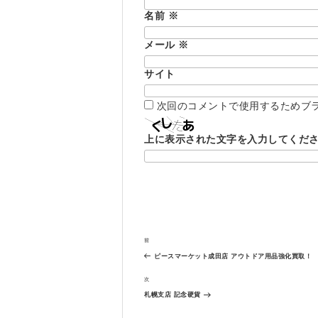
名前
※
メール
※
サイト
次回のコメントで使用するためブ
上に表示された文字を入力してくだ
投
過
前
稿
去
ナ
ピースマーケット成田店 アウトドア用品強化買取！
の
ビ
投
次
次
ゲ
稿
の
ー
札幌支店 記念硬貨
投
シ