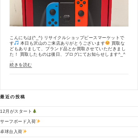
こんにちは(^_^) リサイクルショップピースマーケットで
す
本日も沢山のご来店ありがとうございます
買取な
どもありまして、ブランド品とか買取させていただきまし
た！ 買取したものは後日、ブログにてお知らせします^_^
…
“任
続きを読む
天
堂
ス
イ
ッ
最近の投稿
チ
入
荷
12月がスタート
”
サーフボード入荷
の
卓球台入荷