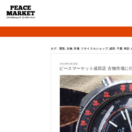
タグ:
買取.古物.市場.リサイクルショップ.成田.千葉.時計
投
2018年1月18日
稿
ピースマーケット成田店 古物市場に
日: