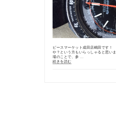
ピースマーケット成田店嶋田です！
や？という方もいらっしゃると思い
場のことで、参 …
“ピ
続きを読む
ー
ス
マ
ー
ケ
ッ
ト
成
田
店
古