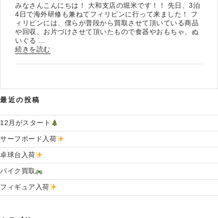
みなさんこんにちは！ 大和支店の堀米です！！ 先日、3泊
4日で海外研修も兼ねてフィリピンに行って来ました！ フ
ィリピンには、僕らが普段から買取させて頂いている商品
や回収、お片づけさせて頂いたもので食器やおもちゃ、ぬ
いぐる …
“フ
続きを読む
ィ
リ
ピ
ン
研
最近の投稿
修”
の
12月がスタート
サーフボード入荷
卓球台入荷
バイク買取
フィギュア入荷