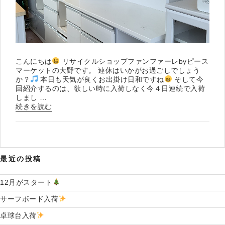
こんにちは
リサイクルショップファンファーレbyピース
マーケットの大野です。 連休はいかがお過ごしでしょう
か？
本日も天気が良くお出掛け日和ですね
そして今
回紹介するのは、欲しい時に入荷しなく今４日連続で入荷
しまし …
“キ
続きを読む
ッ
チ
ン
家
具
最近の投稿
多
数
入
12月がスタート
荷
サーフボード入荷
”
の
卓球台入荷