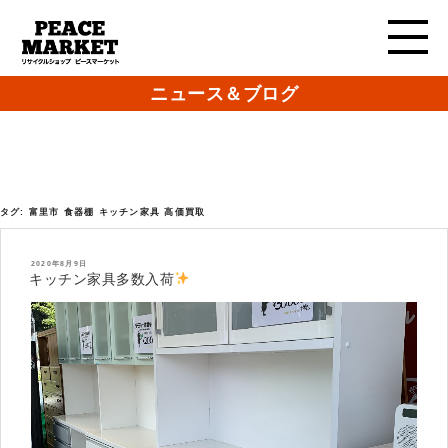
ニュース＆ブログ
タグ:
富里市 食器棚 キッチン家具 高価買取
投
2020年8月9日
稿
キッチン家具多数入荷
日: