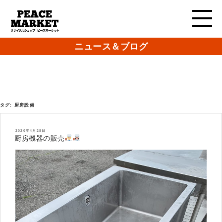
ニュース＆ブログ
タグ:
厨房設備
投
2020年4月28日
稿
厨房機器の販売
日: