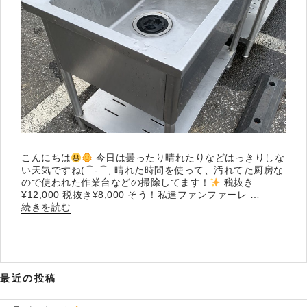
こんにちは
今日は曇ったり晴れたりなどはっきりしな
い天気ですね(⌒-⌒; 晴れた時間を使って、汚れてた厨房な
ので使われた作業台などの掃除してます！
税抜き
¥12,000 税抜き¥8,000 そう！私達ファンファーレ …
“厨
続きを読む
房
機
器
の
販
最近の投稿
売