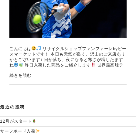
こんにちは
リサイクルショップファンファーレbyピー
スマーケットです！ 本日も天気が良く、沢山のご来店あり
がとございます♪ 日が落ち、夜になると寒さが増したます
ね
昨日入荷した商品をご紹介します
世界最高峰テ
…
“SEIKO
続きを読む
世
界
限
定
モ
最近の投稿
デ
ル
入
12月がスタート
荷
サーフボード入荷