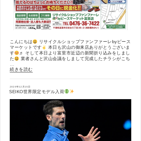
こんにちは
リサイクルショップファンファーレbyピース
マーケットです
本日も沢山の御来店ありがとうございま
す
♬ そして本日より富里市近辺の新聞折り込みをしまし
た
業者さんと沢山会議をしまして完成したチラシがこち
…
“本
続きを読む
日
よ
り
投
2020年12月15日
稿
SEIKO世界限定モデル入荷
日:
”
の