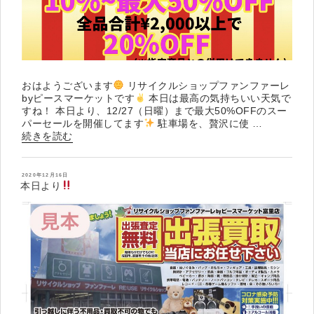
おはようございます
リサイクルショップファンファーレ
byピースマーケットです
本日は最高の気持ちいい天気で
すね！ 本日より、12/27（日曜）まで最大50%OFFのスー
パーセールを開催してます
駐車場を、贅沢に使 …
“ク
続きを読む
リ
ス
マ
投
2020年12月16日
稿
本日より
ス
日:
セ
ー
ル
開
催
中
”
の