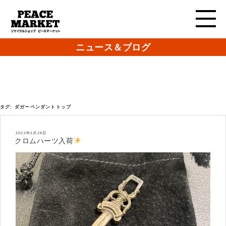
ニュース＆ブログ
タグ:
ダガーペンダントトップ
投
2022年2月28日
稿
クロムハーツ入荷
日: