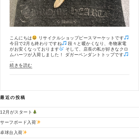
こんにちは
リサイクルショップピースマーケットです
今日で2月も終わりですね
段々と暖かくなり、冬物家電
がお安くなっております
そして、店長の私が好きなクロ
ムハーツが入荷しました！ ダガーペンダントトップです
…
“ク
続きを読む
ロ
ム
ハ
ー
ツ
最近の投稿
入
荷
12月がスタート
”
の
サーフボード入荷
卓球台入荷