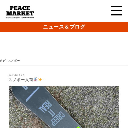
ニュース＆ブログ
タグ:
スノボー
投
2023年1月6日
稿
スノボー入荷
日: