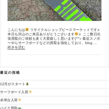
こんにちは
リサイクルショップピースマーケットです♬
本日も沢山のご来店ありがとうございます
♬ ここ数日出
張買取のご依頼も多く大変嬉しく思います(^^♪ 最近スノボ
ーやらサーフボードなどの買取を強化しており、blog …
“ス
続きを読む
ノ
ボ
ー
入
荷
最近の投稿
”
12月がスタート
の
サーフボード入荷
卓球台入荷
バイク買取