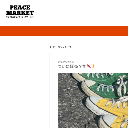
タグ:
コンバース
投
2022年2月6日
稿
ついに販売？笑
日: