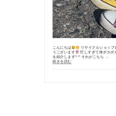
こんにちは
リサイクルショップ
うございます
忙しすぎて体ポカポ
を紹介します^ ^ それがこちら …
“つ
続きを読む
い
に
販
売？
笑
”
の