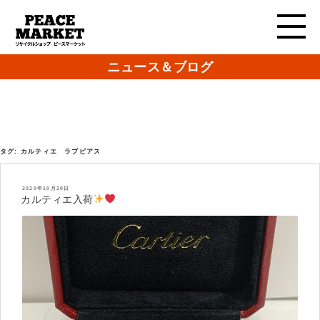
ニュース＆ブログ
タグ:
カルティエ ラブピアス
投
2020年10月20日
稿
カルティエ入荷
日: