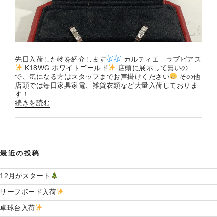
先日入荷した物を紹介します
カルティエ ラブピアス
K18WG ホワイトゴールド
店頭に展示して無いの
で、気になる方はスタッフまでお声掛けください
その他
店頭では毎日家具家電、雑貨衣類など大量入荷しておりま
す！ …
“カ
続きを読む
ル
テ
ィ
エ
入
最近の投稿
荷
12月がスタート
”
の
サーフボード入荷
卓球台入荷