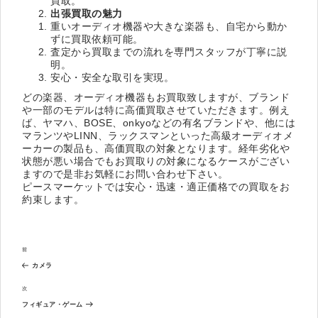
買取。
出張買取の魅力
重いオーディオ機器や大きな楽器も、自宅から動か
ずに買取依頼可能。
査定から買取までの流れを専門スタッフが丁寧に説
明。
安心・安全な取引を実現。
どの楽器、オーディオ機器もお買取致しますが、ブランド
や一部のモデルは特に高価買取させていただきます。例え
ば、ヤマハ、BOSE、onkyoなどの有名ブランドや、他には
マランツやLINN、ラックスマンといった高級オーディオメ
ーカーの製品も、高価買取の対象となります。経年劣化や
状態が悪い場合でもお買取りの対象になるケースがござい
ますので是非お気軽にお問い合わせ下さい。
ピースマーケットでは安心・迅速・適正価格での買取をお
約束します。
投
過
前
稿
去
ナ
カメラ
の
ビ
投
次
次
ゲ
稿
の
ー
フィギュア・ゲーム
投