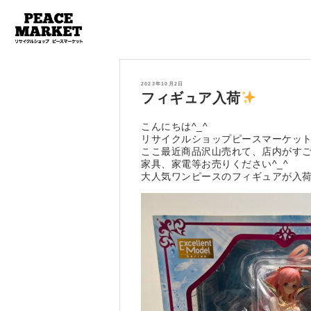
投
2023年10月2日
稿
フィギュア入荷
日:
こんにちは^_^
リサイクルショップピースマーケッ
ここ最近商品沢山売れて、店内がす
家具、家電等お売りください^_^
大人気ワンピースのフィギュアが入