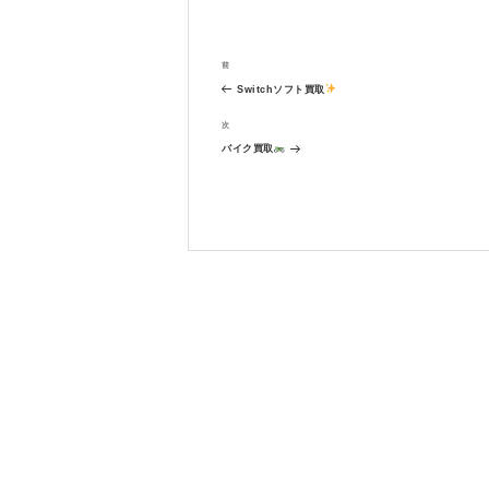
投
過
前
稿
去
ナ
Switchソフト買取
の
ビ
投
次
次
ゲ
稿
の
ー
バイク買取
投
シ
稿
ョ
ン