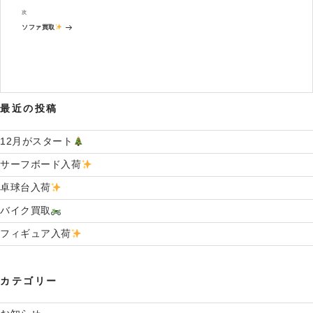
の
ビ
投
次
次
ゲ
稿
の
ー
ソファ買取
投
シ
稿
ョ
ン
最近の投稿
12月がスタート
サーフボード入荷
卓球台入荷
バイク買取
フィギュア入荷
カテゴリー