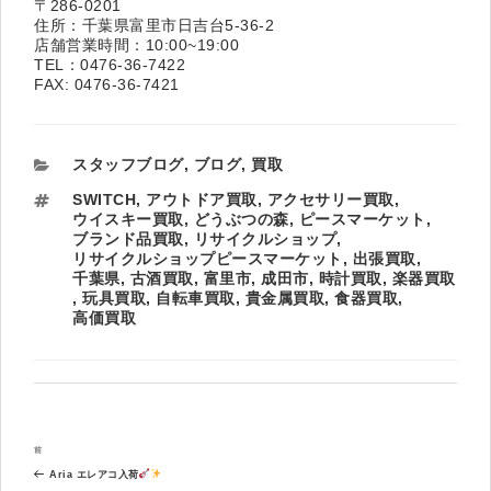
〒286-0201
住所：千葉県富里市日吉台5-36-2
店舗営業時間：10:00~19:00
TEL：0476-36-7422
FAX: 0476-36-7421
カ
スタッフブログ
,
ブログ
,
買取
テ
タ
SWITCH
,
アウトドア買取
,
アクセサリー買取
,
ゴ
グ
ウイスキー買取
,
どうぶつの森
,
ピースマーケット
,
リ
ブランド品買取
,
リサイクルショップ
,
ー
リサイクルショップピースマーケット
,
出張買取
,
千葉県
,
古酒買取
,
富里市
,
成田市
,
時計買取
,
楽器買取
,
玩具買取
,
自転車買取
,
貴金属買取
,
食器買取
,
高価買取
投
過
前
稿
去
ナ
Aria エレアコ入荷