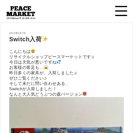
投
2022年5月7日
稿
Switch入荷
日:
こんにちは
リサイクルショップピースマーケットです♫
今日は天気が悪いですね
お客様の客足も…
昨日多くの家具が、入荷しました♫
ぜひご覧ください♫
そして未だに問い合わせある、
Switchが入荷しました！
なんと大人気どうぶつの森バージョン