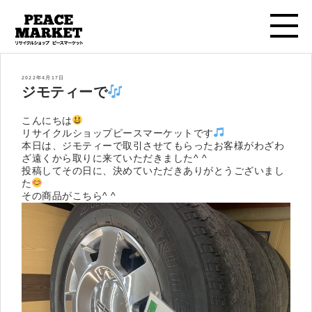
投
2022年4月17日
稿
ジモティーで
日:
こんにちは
リサイクルショップピースマーケットです
本日は、ジモティーで取引させてもらったお客様がわざわ
ざ遠くから取りに来ていただきました^ ^
投稿してその日に、決めていただきありがとうございまし
た
その商品がこちら^ ^