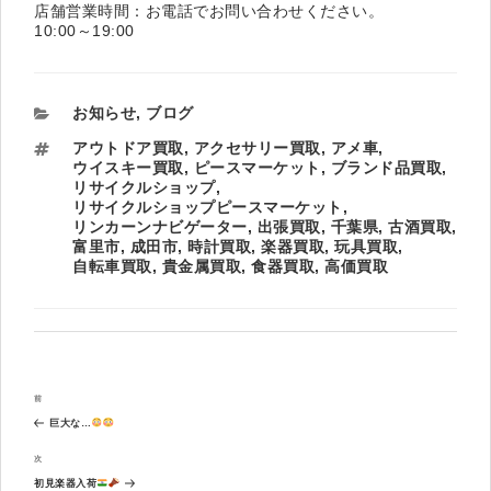
店舗営業時間：お電話でお問い合わせください。
10:00～19:00
カ
お知らせ
,
ブログ
テ
タ
アウトドア買取
,
アクセサリー買取
,
アメ車
,
ゴ
グ
ウイスキー買取
,
ピースマーケット
,
ブランド品買取
,
リ
リサイクルショップ
,
ー
リサイクルショップピースマーケット
,
リンカーンナビゲーター
,
出張買取
,
千葉県
,
古酒買取
,
富里市
,
成田市
,
時計買取
,
楽器買取
,
玩具買取
,
自転車買取
,
貴金属買取
,
食器買取
,
高価買取
投
過
前
稿
去
ナ
巨大な…
の
ビ
投
次
次
ゲ
稿
の
ー
初見楽器入荷