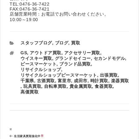
TEL:0476-36-7422
FAX:0476-36-7421
店舗営業時間：お電話でお問い合わせください。
10:00～19:00
カ
スタッフブログ
,
ブログ
,
買取
テ
タ
GS
,
アウトドア買取
,
アクセサリー買取
,
ゴ
グ
ウイスキー買取
,
グランドセイコー
,
セカンドモデル
,
リ
ピースマーケット
,
ブランド品買取
,
ー
リサイクルショップ
,
リサイクルショップピースマーケット
,
出張買取
,
千葉県
,
古酒買取
,
富里市
,
成田市
,
時計買取
,
楽器買取
,
玩具買取
,
自転車買取
,
貴金属買取
,
食器買取
,
高価買取
投
過
前
稿
去
ナ
生活家具買取強化中