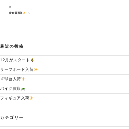
の
ビ
投
次
次
ゲ
稿
の
ー
貴金属買取
投
シ
稿
ョ
ン
最近の投稿
12月がスタート
サーフボード入荷
卓球台入荷
バイク買取
フィギュア入荷
カテゴリー