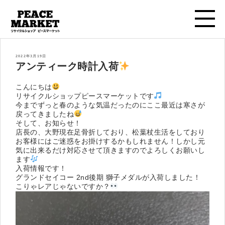
投
2022年3月19日
稿
アンティーク時計入荷
日:
こんにちは
リサイクルショップピースマーケットです
今までずっと春のような気温だったのにここ最近は寒さが
戻ってきましたね
そして、お知らせ！
店長の、大野現在足骨折しており、松葉杖生活をしており
お客様にはご迷惑をお掛けするかもしれません！しかし元
気に出来るだけ対応させて頂きますのでよろしくお願いし
ます
入荷情報です！
グランドセイコー 2nd後期 獅子メダルが入荷しました！
こりゃレアじゃないですか？