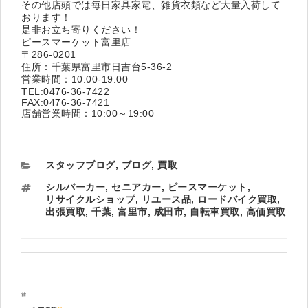
その他店頭では毎日家具家電、雑貨衣類など大量入荷して
おります！
是非お立ち寄りください！
ピースマーケット富里店
〒286-0201
住所：千葉県富里市日吉台5-36-2
営業時間：10:00-19:00
TEL:0476-36-7422
FAX:0476-36-7421
店舗営業時間：10:00～19:00
カ
スタッフブログ
,
ブログ
,
買取
テ
タ
シルバーカー
,
セニアカー
,
ピースマーケット
,
ゴ
グ
リサイクルショップ
,
リユース品
,
ロードバイク買取
,
リ
出張買取
,
千葉
,
富里市
,
成田市
,
自転車買取
,
高価買取
ー
投
過
前
稿