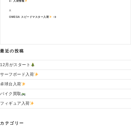
去
ナ
入荷情報
の
ビ
投
次
次
ゲ
稿
の
ー
OMEGA スピードマスター入荷
投
シ
稿
ョ
ン
最近の投稿
12月がスタート
サーフボード入荷
卓球台入荷
バイク買取
フィギュア入荷
カテゴリー