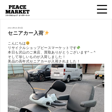
投
2021年10月5日
稿
セニアカー入荷
日:
こんにちは
リサイクルショップピースマーケットです
本日も沢山のご来店、買取ありがとうございます^ – ^
そして珍しいものが入荷しました！
美品の高年式セニアカーが入荷されました！