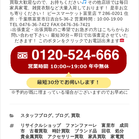
買取大歓迎なので、お持ちください
その他店頭では毎日
家具家電、雑貨衣類など大量入荷しております！ 是非お立
ち寄りください！ ピースマーケット富里店 〒286-0201 住
所：千葉県富里市日吉台5-36-2 営業時間：10:00-19:00
TEL:0476-36-7422 FAX:0476-36-7421
↓出張査定・出張買取のご希望でお急ぎの方はこちらからお
問い合わせ下さい↓ 最短30分～即日で出張査定させていた
だきます！ このボタンをクリックでお電話出来ます
※予約が既に埋まっている場合がございますのでお早めに
カ
スタッフブログ
,
ブログ
,
買取
テ
タ
リサイクルショップ ファンファーレ 富里市 成田
ゴ
グ
市 古着買取 時計買取 ブランド品 回収 処分
リ
貴金属買取 アクセサリー買取 家具買取 家電買
ー