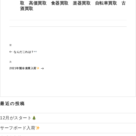
取 高価買取 食器買取 楽器買取 自転車買取 古
酒買取
投
過
前
稿
去
ナ
なんだこれは？
の
ビ
投
次
次
ゲ
稿
の
ー
2021年製冷凍庫入荷
投
シ
稿
ョ
ン
最近の投稿
12月がスタート
サーフボード入荷