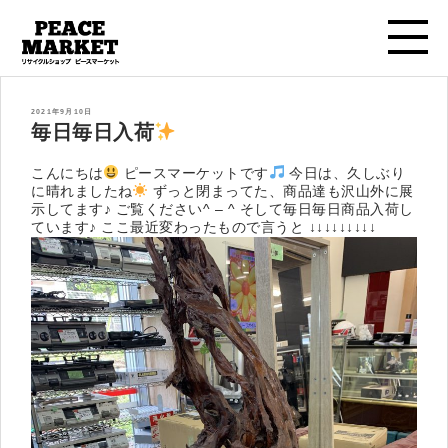
投
2021年9月10日
稿
毎日毎日入荷
日:
こんにちは
ピースマーケットです
今日は、久しぶり
に晴れましたね
ずっと閉まってた、商品達も沢山外に展
示してます♪ ご覧ください^ – ^ そして毎日毎日商品入荷し
ています♪ ここ最近変わったもので言うと ↓↓↓↓↓↓↓↓↓