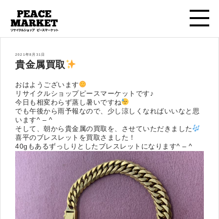
投
2021年8月31日
稿
貴金属買取
日:
おはようございます
リサイクルショップピースマーケットです♪
今日も相変わらず蒸し暑いですね
でも午後から雨予報なので、少し涼しくなればいいなと思
います^ – ^
そして、朝から貴金属の買取を、させていただきました
喜平のブレスレットを買取さました！
40gもあるずっしりとしたブレスレットになります^ – ^