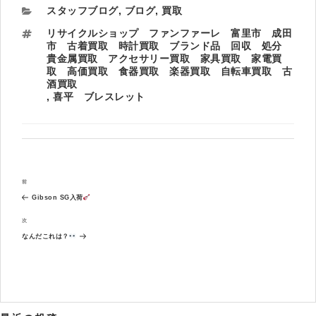
カ
スタッフブログ
,
ブログ
,
買取
テ
タ
リサイクルショップ ファンファーレ 富里市 成田
ゴ
グ
市 古着買取 時計買取 ブランド品 回収 処分
リ
貴金属買取 アクセサリー買取 家具買取 家電買
ー
取 高価買取 食器買取 楽器買取 自転車買取 古
酒買取
,
喜平 ブレスレット
投
過
前
稿
去
ナ
Gibson SG入荷
の
ビ
投
次
次
ゲ
稿
の
ー
なんだこれは？
投
シ
稿
ョ
ン