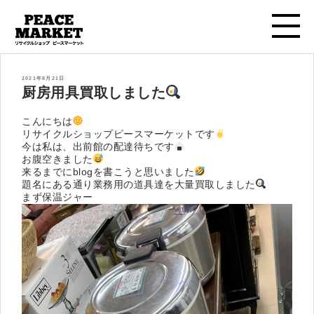
投
2021年8月21日
稿
厨房用具買取しました
日:
こんにちは
リサイクルショップピースマーケットです
今は私は、出前館の配達待ちです
お腹空きました
来るまでにblogを書こうと思いました
題名にある通り業務用の道具達を大量買取しました
まず保温ジャー