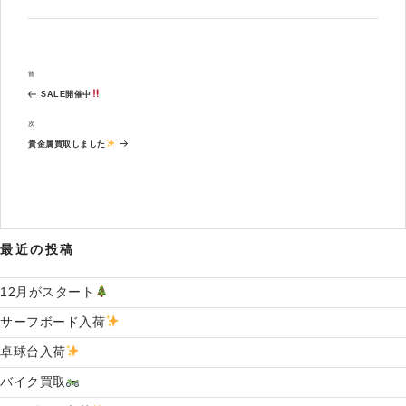
投
過
前
稿
去
ナ
SALE開催中
の
ビ
投
次
次
ゲ
稿
の
ー
貴金属買取しました
投
シ
稿
ョ
ン
最近の投稿
12月がスタート
サーフボード入荷
卓球台入荷
バイク買取