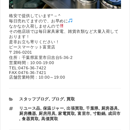
格安で提供しています^ – ^
毎日売れてますので、お早めに
なかなか入荷しませんので
その他店頭では毎日家具家電、雑貨衣類など大量入荷して
おります！
是非お立ち寄りください！
ピースマーケット富里店
〒286-0201
住所：千葉県富里市日吉台5-36-2
営業時間：10:00-19:00
TEL:0476-36-7422
FAX:0476-36-7421
店舗営業時間：10:00～19:00
カ
スタッフブログ
,
ブログ
,
買取
テ
タ
リユース品
,
保温ジャー
,
出張買取
,
千葉県
,
厨房器具
,
ゴ
グ
厨房機器
,
厨房用具
,
家電買取
,
富里市
,
寸動鍋
,
成田市
リ
,
食器買取
,
高価買取
ー