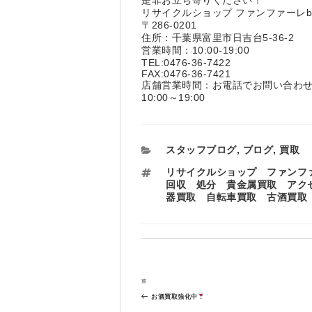
リサイクルショップ ファンファーレ
〒286-0201
住所：千葉県富里市日吉台5-36-2
営業時間：10:00-19:00
TEL:0476-36-7422
FAX:0476-36-7421
店舗営業時間：お電話でお問い合わ
10:00～19:00
カ
スタッフブログ
,
ブログ
,
買取
テ
タ
リサイクルショップ ファンフ
ゴ
グ
回収 処分 貴金属買取 アク
リ
器買取 自転車買取 古酒買取
ー
投
過
前
稿
去
ナ
お酒買取強化中
の
ビ