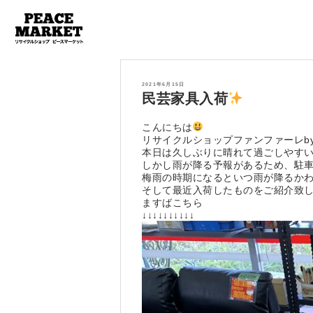
投
2021年6月15日
稿
民芸家具入荷
日:
こんにちは
リサイクルショップファンファーレb
本日は久しぶりに晴れて過ごしやす
しかし雨が降る予報があるため、駐
梅雨の時期になるといつ雨が降るか
そして最近入荷したものをご紹介致
ますばこちら
↓↓↓↓↓↓↓↓↓↓