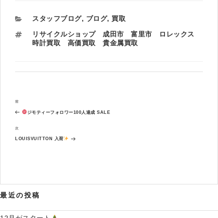
カ
スタッフブログ
,
ブログ
,
買取
テ
タ
リサイクルショップ 成田市 富里市 ロレックス
ゴ
グ
時計買取 高価買取 貴金属買取
リ
ー
投
過
前
稿
去
ナ
ジモティーフォロワー100人達成 SALE
の
ビ
投
次
次
ゲ
稿
の
ー
LOUISVUITTON 入荷
投
シ
稿
ョ
ン
最近の投稿