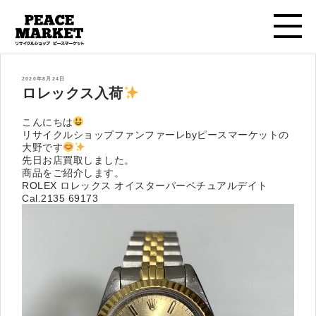
投
2020年8月24日
稿
ロレックス入荷
日:
こんにちは
リサイクルショップファンファーレbyピースマーケットの
大野です
先日お店買取しました。
商品をご紹介します。
ROLEX ロレックス オイスターパーペチュアルデイト
Cal.2135 69173