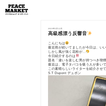
投
2020年3月11日
稿
高級感漂う反響音
日:
こんにちは
最近雨が続いてましたが今日は、い
しかし風が強く花粉が…
今日紹介するのは
題名「違いを楽しむ男が持つべき喫
最近は、電子タバコを吸う人が多い
この素晴らしいライターを紹介させ
S.T Dupont デュポン