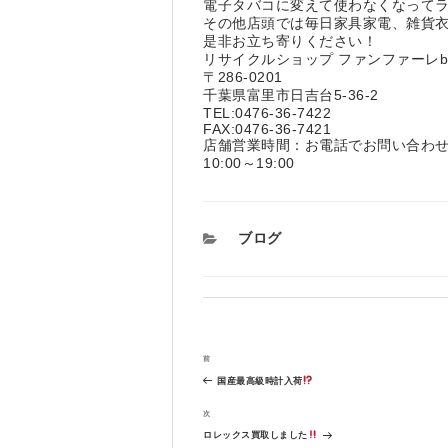
電子タバコに変えて使わなくなって
その他店頭では毎日家具家電、雑貨
是非お立ち寄りください！
リサイクルショップ ファンファーレ
〒286-0201
千葉県富里市日吉台5-36-2
TEL:0476-36-7422
FAX:0476-36-7421
店舗営業時間：お電話でお問い合わ
10:00～19:00
カ
ブログ
テ
ゴ
リ
ー
投
過
前
稿
去
ナ
国産最高級時計入荷
の
ビ
投
次
次
ゲ
稿
の
ー
ロレックス買取しました