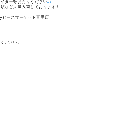
ライター等お売りください
衣類など大量入荷しております！
byピースマーケット富里店
せください。