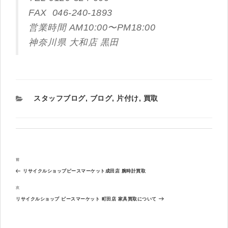
FAX ‭ 046-240-1893‬
営業時間 AM10:00〜PM18:00
神奈川県 大和店 黒田
カ
スタッフブログ
,
ブログ
,
片付け
,
買取
テ
ゴ
リ
ー
投
過
前
稿
去
ナ
リサイクルショップピースマーケット成田店 腕時計買取
の
ビ
投
次
次
ゲ
稿
の
ー
リサイクルショップ ピースマーケット 町田店 家具買取について
投
シ
稿
ョ
ン