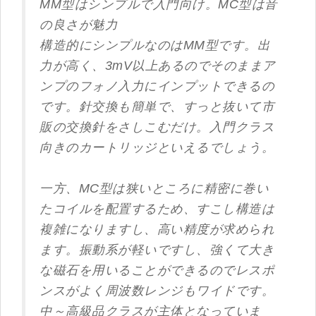
MM型はシンプルで入門向け。MC型は音
の良さが魅力
構造的にシンプルなのはMM型です。出
力が高く、3mV以上あるのでそのままア
ンプのフォノ入力にインプットできるの
です。針交換も簡単で、すっと抜いて市
販の交換針をさしこむだけ。入門クラス
向きのカートリッジといえるでしょう。
一方、MC型は狭いところに精密に巻い
たコイルを配置するため、すこし構造は
複雑になりますし、高い精度が求められ
ます。振動系が軽いですし、強くて大き
な磁石を用いることができるのでレスポ
ンスがよく周波数レンジもワイドです。
中～高級品クラスが主体となっていま