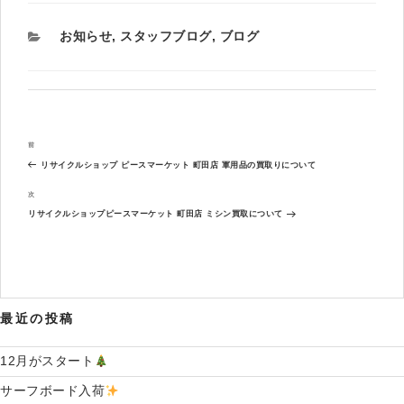
カ
お知らせ
,
スタッフブログ
,
ブログ
テ
ゴ
リ
ー
投
過
前
稿
去
ナ
リサイクルショップ ピースマーケット 町田店 軍用品の買取りについて
の
ビ
投
次
次
ゲ
稿
の
ー
リサイクルショップピースマーケット 町田店 ミシン買取について
投
シ
稿
ョ
ン
最近の投稿
12月がスタート
サーフボード入荷