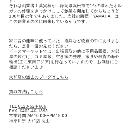
す。
それは創業者山葉寅楠が、静岡県浜松市で1台の壊れたオル
ガンの修理をきっかけにして創業を開始してからちょうど
100年目の年でもありました。当社の商標「YAMAHA」は
この創業者の名に由来しているそうです。
家に昔の趣味に使っていた、道具など物置の中にありまし
たら、是非一度お見せください
ピースマーケットでは、出張買取の他に不用品回収、お部
屋の片付け、ゴミ屋敷、空き家の整理、家具や雑貨の海外
輸出(主に東南アジア)を行なっていますので、お気軽にご
相談くださいませ！
大和店の過去のブログはこちら
買取方法はこちら
TEL
0120-524-666
FAX
0462-40-1893
営業時間 AM10:00〜PM18:00
神奈川県 大和店 丸山