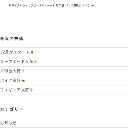
ゲ
稿
の
ー
リサイクルショップピースマーケット 町田店 バッグ買取について
投
シ
稿
ョ
ン
最近の投稿
12月がスタート
サーフボード入荷
卓球台入荷
バイク買取
フィギュア入荷
カテゴリー
お知らせ