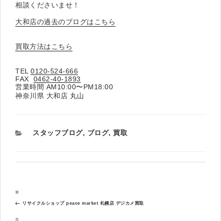
相談くださいませ！
大和店の過去のブログはこちら
買取方法はこちら
TEL
0120-524-666
FAX
0462-40-1893
営業時間 AM10:00〜PM18:00
神奈川県 大和店 丸山
カ
スタッフブログ
,
ブログ
,
買取
テ
ゴ
リ
ー
投
過
前
稿
去
ナ
リサイクルショップ peace market 札幌店 デジカメ買取
の
ビ
投
次
次