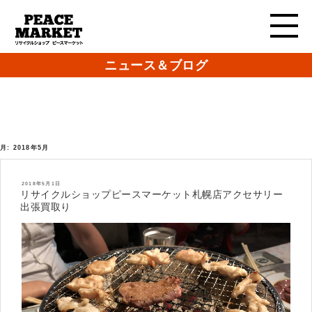
ニュース＆ブログ
月:
2018年5月
投
2018年5月1日
稿
リサイクルショップピースマーケット札幌店アクセサリー
日:
出張買取り