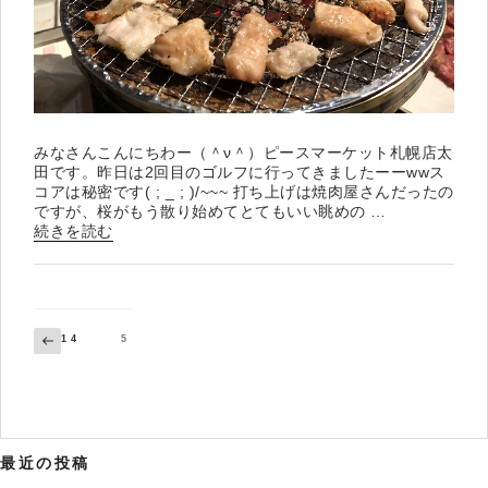
みなさんこんにちわー（＾ν＾）ピースマーケット札幌店太
田です。昨日は2回目のゴルフに行ってきましたーーwwス
コアは秘密です( ; _ ; )/~~~ 打ち上げは焼肉屋さんだったの
ですが、桜がもう散り始めてとてもいい眺めの …
“リ
続きを読む
サ
イ
ク
ル
シ
投
前
ペ
ペ
1
4
ページ
5
ョ
稿
ー
ー
の
ナ
ジ
ジ
ッ
ペ
ビ
プ
ー
ゲ
ー
ジ
ピ
シ
ー
ョ
ン
ス
最近の投稿
マ
ー