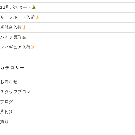
ケ
12月がスタート
ッ
ト
サーフボード入荷
札
幌
卓球台入荷
店
ア
バイク買取
ク
フィギュア入荷
セ
サ
リ
ー
カテゴリー
出
張
買
お知らせ
取
り”
スタッフブログ
の
ブログ
片付け
買取